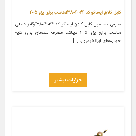
کابل کلاچ ایساکو کد 13804024مناسب برای پژو 405
معرفی محصول کابل کلاچ ایساکو کد 13804024رگلاژ دستی
مناسب برای پژو 405 میباشد مصرف همزمان برای کلیه
خودروهای ایرانخودرو با […]
جزئیات بیشتر