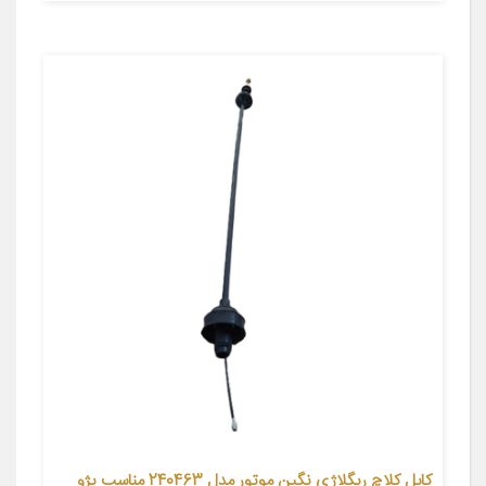
کابل کلاچ ریگلاژی نگین موتور مدل 240463 مناسب پژو