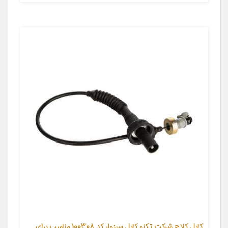
کابل کلاچ شرکت تکنو کابل سبزوار کد 100308 مناسب برای