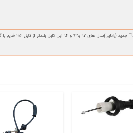
مناسب برای ۲۰۶SDو تیپ۵با گیربکس TU۵ جدید {ران