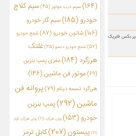
(164)
سیم کلاچ
سیم درب موتور
(45)
خودرو
(185)
سیم گاز خودرو
(106)
شاتون خودرو
(87)
شمع خودرو
ایی}مدل های ۹۲ و۹۳ و ۹۴ این کابل بلندتر از کابل ۲۰۶ قدیم با گیر بکس فابریک
غلتک
(52)
شمع خودرو دنسو
(35)
هرزگرد
(184)
مغزی پمپ بنزین
موتور فن ماشین
(146)
(69)
پروانه فن
هرزگرد تسمه دینام
(79)
ماشین
(292)
پمپ بنزین
خودرو
(153)
پولی هرزگرد
(21)
پولی هرزگرد کولر
پیستون
(207)
کابل ترمز
(21)