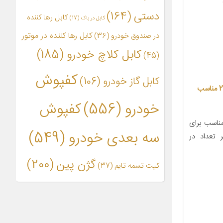
دستی
(164)
کابل رها کننده
کابل در باک
(17)
کابل رها کننده در موتور
در صندوق خودرو
(36)
کابل کلاچ خودرو
(185)
(45)
کفپوش
کابل گاز خودرو
(106)
کابل کلاچ نگین موتور مدل 240473 مناسب
خودرو
(556)
کفپوش
اسب برای
سه بعدی خودرو
(549)
 سانتی‌متر تعداد در
گژن پین
(200)
کیت تسمه تایم
(37)