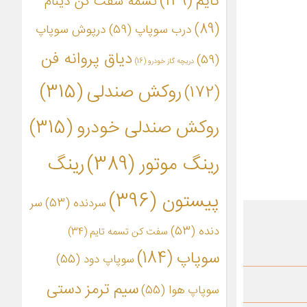
تایم
(149)
تسمه سفت کن دینام
(89)
درب سوپاپ
(59)
درپوش سوپاپ
دیاق پروانه فن
(59)
دریچه گاز خودرو
(16)
روکش صندلی
(315)
(172)
روکش صندلی خودرو
(315)
رینگ موتور
(389)
رینگ
پیستون
(396)
سردنده
(53)
سر
دنده
(53)
سفت کن تسمه تایم
(34)
سوپاپ
(184)
سوپاپ دود
(55)
سیم ترمز دستی
سوپاپ هوا
(55)