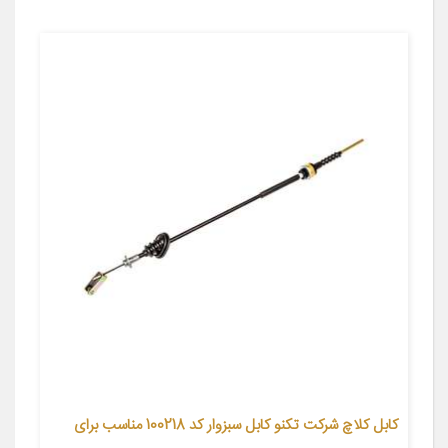
کابل کلاچ شرکت تکنو کابل سبزوار کد 100218 مناسب برای