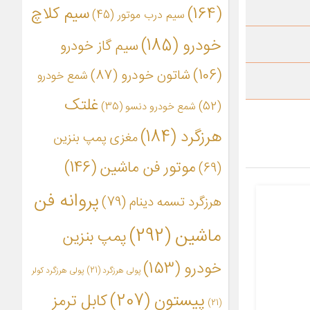
(164)
سیم کلاچ
سیم درب موتور
(45)
خودرو
(185)
سیم گاز خودرو
(106)
شاتون خودرو
(87)
شمع خودرو
غلتک
(52)
شمع خودرو دنسو
(35)
هرزگرد
(184)
مغزی پمپ بنزین
موتور فن ماشین
(146)
(69)
پروانه فن
هرزگرد تسمه دینام
(79)
ماشین
(292)
پمپ بنزین
خودرو
(153)
پولی هرزگرد
(21)
پولی هرزگرد کولر
پیستون
(207)
کابل ترمز
(21)