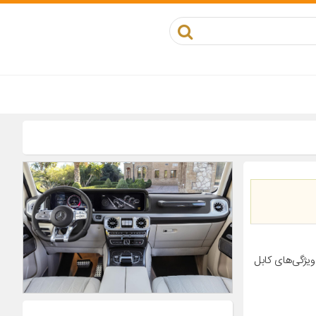
ودرو سمند سمند LX سمند سورن ویژگی‌های کابل