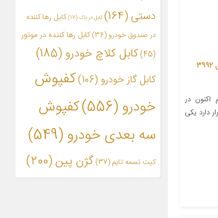
دستی
(164)
کابل رها کننده
کابل در باک
(17)
کابل رها کننده در موتور
در صندوق خودرو
(36)
کابل کلاچ خودرو
(185)
(45)
کابل رها کننده در موتور وجودی مدل 3992
کفپوش
کابل گاز خودرو
(106)
اکنون در
خودرو
(556)
کفپوش
ر دارد یکی
سه بعدی خودرو
(549)
گژن پین
(200)
کیت تسمه تایم
(37)