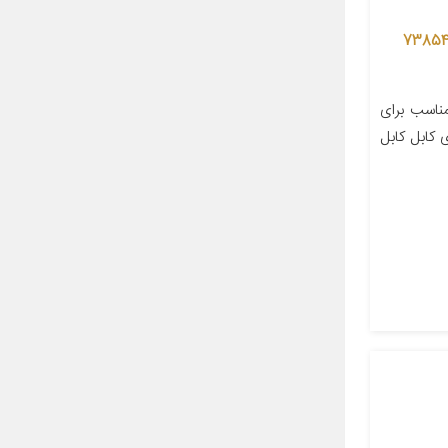
یم درب موتور جی ای اس پی کد 73854
اسب برای
ی‌های کابل کابل