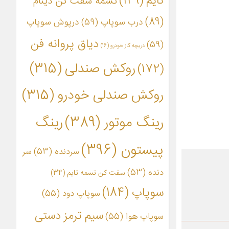
تایم
(149)
تسمه سفت کن دینام
(89)
درب سوپاپ
(59)
درپوش سوپاپ
دیاق پروانه فن
(59)
دریچه گاز خودرو
(16)
روکش صندلی
(315)
(172)
روکش صندلی خودرو
(315)
رینگ موتور
(389)
رینگ
پیستون
(396)
سردنده
(53)
سر
دنده
(53)
سفت کن تسمه تایم
(34)
سوپاپ
(184)
سوپاپ دود
(55)
سیم ترمز دستی
سوپاپ هوا
(55)