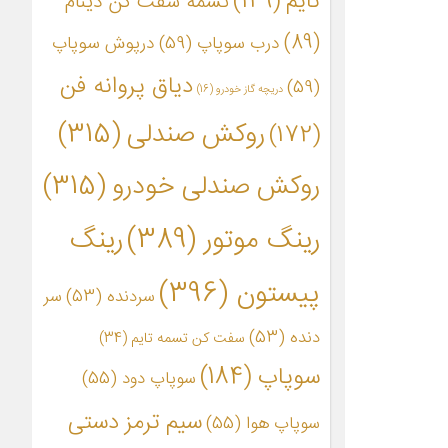
تایم
(149)
تسمه سفت کن دینام
(89)
درب سوپاپ
(59)
درپوش سوپاپ
دیاق پروانه فن
(59)
دریچه گاز خودرو
(16)
روکش صندلی
(315)
(172)
روکش صندلی خودرو
(315)
رینگ موتور
(389)
رینگ
پیستون
(396)
سردنده
(53)
سر
دنده
(53)
سفت کن تسمه تایم
(34)
سوپاپ
(184)
سوپاپ دود
(55)
سیم ترمز دستی
سوپاپ هوا
(55)