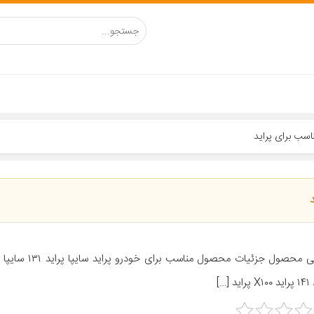
د […]