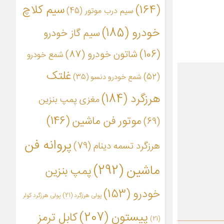
(164)
سیم کلاچ
سیم درب موتور
(45)
خودرو
(185)
سیم گاز خودرو
(106)
شاتون خودرو
(87)
شمع خودرو
غلتک
(52)
شمع خودرو دنسو
(35)
هرزگرد
(184)
مغزی پمپ بنزین
موتور فن ماشین
(146)
(69)
پروانه فن
هرزگرد تسمه دینام
(79)
ماشین
(292)
پمپ بنزین
خودرو
(153)
پولی هرزگرد
(21)
پولی هرزگرد کولر
پیستون
(207)
کابل ترمز
(21)