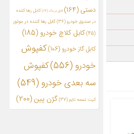
دستی
(164)
کابل رها کننده
کابل در باک
(17)
کابل رها کننده در موتور
در صندوق خودرو
(36)
کابل کلاچ خودرو
(185)
(45)
کفپوش
کابل گاز خودرو
(106)
خودرو
(556)
کفپوش
سه بعدی خودرو
(549)
گژن پین
(200)
کیت تسمه تایم
(37)