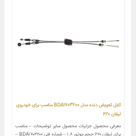
کابل تعویض دنده مدل BDA1703200 مناسب برای خودروی
لیفان 620
معرفی محصول جزئیات محصول سایر توضیحات – مناسب
برای لیفان ۶۲۰ حجم موتور ۱.۸ – شماره فنی BDA۱۷۰۳۲۰۰ –