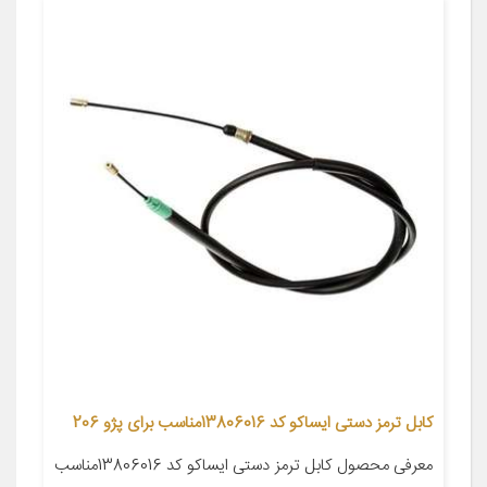
کابل ترمز دستی ایساکو کد 13806016مناسب برای پژو 206
معرفی محصول کابل ترمز دستی ایساکو کد 13806016مناسب