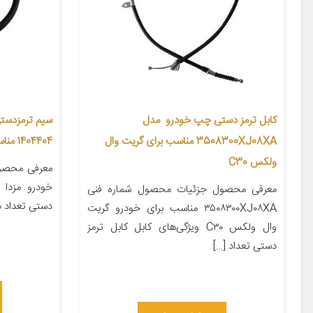
کابل ترمز دستی چپ خودرو مدل
سیم ترمزدست
3508300XJ08XA مناسب برای گریت وال
1404404 مناسب برای مزدا 323
ولکس C30
معرفی محصو
معرفی محصول جزئیات محصول شماره فنی
دستی تعداد در بسته‌ب
۳۵۰۸۳۰۰XJ۰۸XA مناسب برای خودرو گریت
وال ولکس C۳۰ ویژگی‌های کابل کابل ترمز
دستی تعداد […]