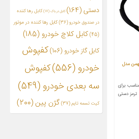
دستی
(164)
کابل رها کننده
کابل در باک
(17)
کابل رها کننده در موتور
در صندوق خودرو
(36)
کابل کلاچ خودرو
(185)
(45)
کفپوش
کابل گاز خودرو
(106)
همن مدل
خودرو
(556)
کفپوش
سه بعدی خودرو
(549)
اسب برای
کابل ترمز دستی
گژن پین
(200)
کیت تسمه تایم
(37)