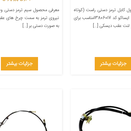
 کابل ترمز دستی راست (کوتاه
معرفی محصول سیم ترمز دستی وظی
سمت شاگرد) ایساکو کد 13806017مناسب برای
نیروی ترمز به سمت چرخ های عقبی
و لنت عقب دیسکی […]
به صورت دستی بر […]
جزئیات بیشتر
جزئیات بیشتر