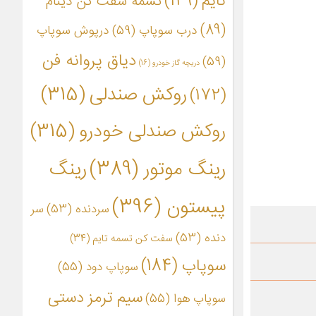
تایم
(149)
تسمه سفت کن دینام
(89)
درب سوپاپ
(59)
درپوش سوپاپ
دیاق پروانه فن
(59)
دریچه گاز خودرو
(16)
روکش صندلی
(315)
(172)
روکش صندلی خودرو
(315)
رینگ موتور
(389)
رینگ
پیستون
(396)
سردنده
(53)
سر
دنده
(53)
سفت کن تسمه تایم
(34)
سوپاپ
(184)
سوپاپ دود
(55)
سیم ترمز دستی
سوپاپ هوا
(55)