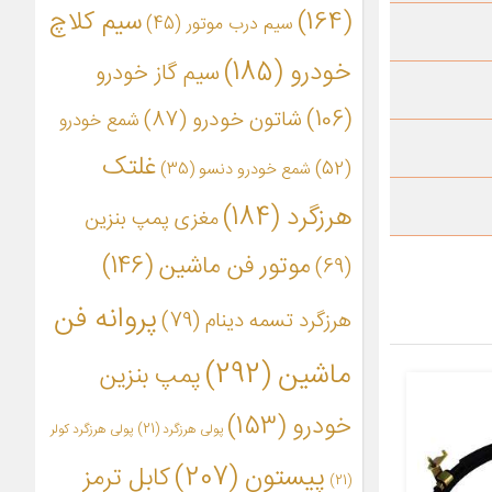
(164)
سیم کلاچ
سیم درب موتور
(45)
خودرو
(185)
سیم گاز خودرو
(106)
شاتون خودرو
(87)
شمع خودرو
غلتک
(52)
شمع خودرو دنسو
(35)
هرزگرد
(184)
مغزی پمپ بنزین
موتور فن ماشین
(146)
(69)
پروانه فن
هرزگرد تسمه دینام
(79)
ماشین
(292)
پمپ بنزین
خودرو
(153)
پولی هرزگرد
(21)
پولی هرزگرد کولر
پیستون
(207)
کابل ترمز
(21)