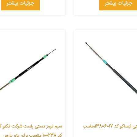
جزئیات بیشتر
جزئیات بیشتر
کابل ترمز دستی ایساکو کد 13806017مناسب
سیم ترمز دستی راست شرکت تکنو کاب
کد 100238 مناسب برای پژو پارس