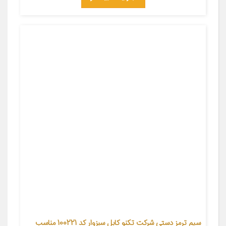
سیم ترمز دستی شرکت تکنو کابل سبزوار کد 100221 مناسب