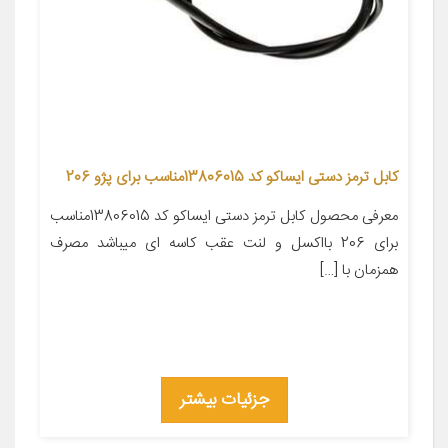
کابل ترمز دستی ایساکو کد 13806015مناسب برای پژو 206
معرفی محصول کابل ترمز دستی ایساکو کد 13806015مناسب
برای 206 بااکسل و لنت عقب کاسه ای میباشد مصرف
همزمان با […]
جزئیات بیشتر