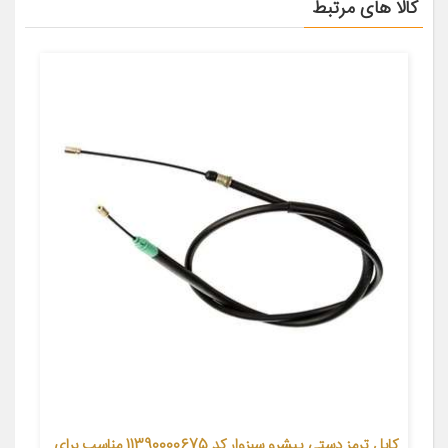
کالا های مرتبط
کابل ترمز دستی پیشرو سبزوار کد 11390000675 مناسب برای