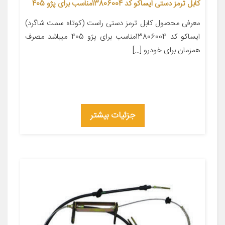
کابل ترمز دستی ایساکو کد 13806004مناسب برای پژو 405
معرفی محصول کابل ترمز دستی راست (کوتاه سمت شاگرد)
ایساکو کد 13806004مناسب برای پژو 405 میباشد مصرف
همزمان برای خودرو […]
جزئیات بیشتر