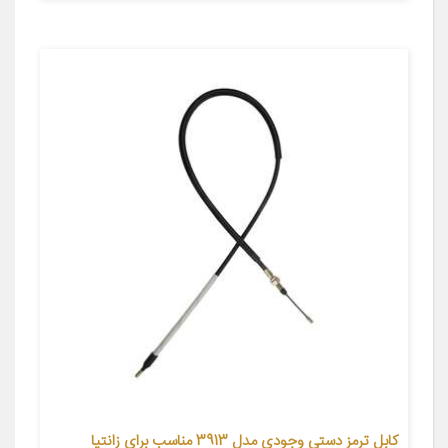
کابل ترمز دستی وجودی مدل 3913 مناسب برای زانتیا