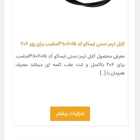
کابل ترمز دستی ایساکو کد 13806015مناسب برای پژو 206
معرفی محصول کابل ترمز دستی ایساکو کد 13806015مناسب
برای 206 بااکسل و لنت عقب کاسه ای میباشد مصرف
همزمان با […]
جزئیات بیشتر