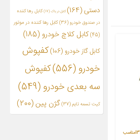
دستی
(164)
کابل رها کننده
کابل در باک
(17)
کابل رها کننده در موتور
در صندوق خودرو
(36)
کابل کلاچ خودرو
(185)
(45)
کفپوش
کابل گاز خودرو
(106)
خودرو
(556)
کفپوش
سه بعدی خودرو
(549)
گژن پین
(200)
کیت تسمه تایم
(37)
کابل ترمز دستی ایساکو کد 13806003مناسب