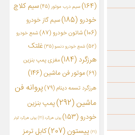
(164)
سیم کلاچ
سیم درب موتور
(45)
خودرو
(185)
سیم گاز خودرو
(106)
شاتون خودرو
(87)
شمع خودرو
غلتک
(52)
شمع خودرو دنسو
(35)
هرزگرد
(184)
مغزی پمپ بنزین
موتور فن ماشین
(146)
(69)
پروانه فن
هرزگرد تسمه دینام
(79)
ماشین
(292)
پمپ بنزین
خودرو
(153)
پولی هرزگرد
(21)
پولی هرزگرد کولر
پیستون
(207)
کابل ترمز
(21)