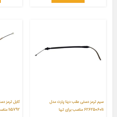
سیم ترمز دستی عقب دینا پارت مدل
کابل ترمز دس
6262506011 مناسب برای تیبا
115792 مناسب برای پژو 405