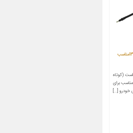
کابل ترمز دستی ایساکو کد 13806004مناسب
ست (کوتاه
مت شاگرد) ایساکو کد 13806004مناسب برای