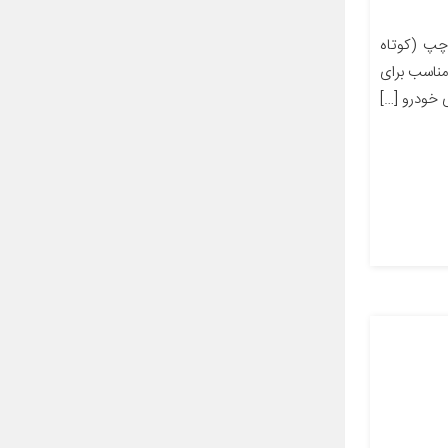
چپ (کوتاه
سمت راننده) ایساکو کد 13806003مناسب برای