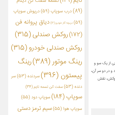
تایم
(149)
تسمه سفت کن دینام
(89)
درب سوپاپ
(59)
درپوش سوپاپ
دیاق پروانه فن
(59)
دریچه گاز خودرو
(16)
روکش صندلی
(315)
(172)
روکش صندلی خودرو
(315)
رینگ موتور
(389)
رینگ
ی از یک سو و
و در دو سر آن،
پیستون
(396)
سردنده
(53)
سر
 روکش، نقش
دنده
(53)
سفت کن تسمه تایم
(34)
سوپاپ
(184)
سوپاپ دود
(55)
سیم ترمز دستی
سوپاپ هوا
(55)