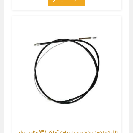
کابل ترمز دستی خودرو جهان پارت آریا کد 938 مناسب برای