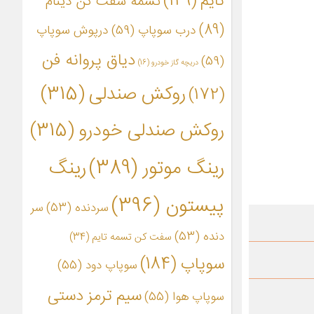
تایم
(149)
تسمه سفت کن دینام
(89)
درب سوپاپ
(59)
درپوش سوپاپ
دیاق پروانه فن
(59)
دریچه گاز خودرو
(16)
روکش صندلی
(315)
(172)
روکش صندلی خودرو
(315)
رینگ موتور
(389)
رینگ
پیستون
(396)
سردنده
(53)
سر
دنده
(53)
سفت کن تسمه تایم
(34)
سوپاپ
(184)
سوپاپ دود
(55)
سیم ترمز دستی
سوپاپ هوا
(55)