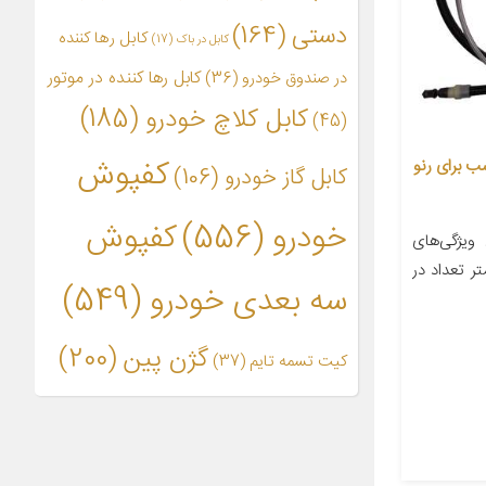
دستی
(164)
کابل رها کننده
کابل در باک
(17)
کابل رها کننده در موتور
در صندوق خودرو
(36)
کابل کلاچ خودرو
(185)
(45)
کفپوش
ى رنو مدل 6087 مناسب براى رنو
کابل گاز خودرو
(106)
خودرو
(556)
کفپوش
یژگی‌های
ول ۱۰۰ سانتی‌متر تعداد در
سه بعدی خودرو
(549)
گژن پین
(200)
کیت تسمه تایم
(37)