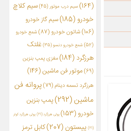
(164)
سیم کلاچ
سیم درب موتور
(45)
خودرو
(185)
سیم گاز خودرو
(106)
شاتون خودرو
(87)
شمع خودرو
غلتک
(52)
شمع خودرو دنسو
(35)
هرزگرد
(184)
مغزی پمپ بنزین
موتور فن ماشین
(146)
(69)
پروانه فن
هرزگرد تسمه دینام
(79)
ماشین
(292)
پمپ بنزین
خودرو
(153)
پولی هرزگرد
(21)
پولی هرزگرد کولر
پیستون
(207)
کابل ترمز
(21)