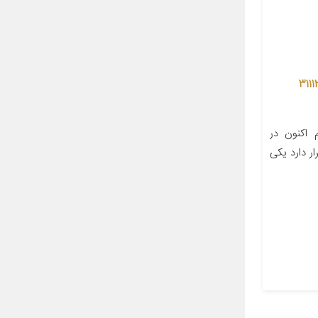
 ترمز دستی چپ وجودی مدل 31112
اکنون در
ر دارد یکی