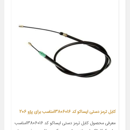
کابل ترمز دستی ایساکو کد 13806016مناسب برای پژو 206
معرفی محصول کابل ترمز دستی ایساکو کد 13806016مناسب