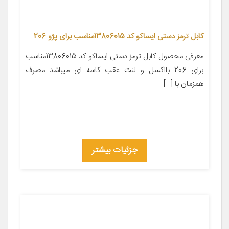
کابل ترمز دستی ایساکو کد 13806015مناسب برای پژو 206
معرفی محصول کابل ترمز دستی ایساکو کد 13806015مناسب
برای 206 بااکسل و لنت عقب کاسه ای میباشد مصرف
همزمان با […]
جزئیات بیشتر