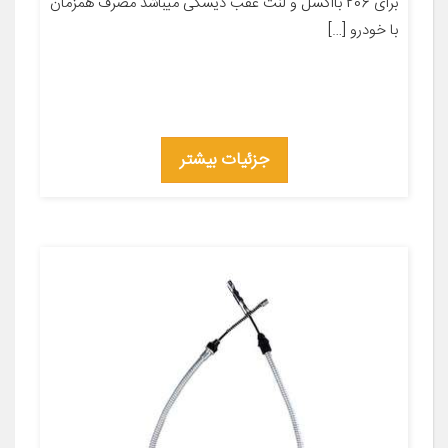
برای 206 بااکسل و لنت عقب دیسکی میباشد مصرف همزمان
با خودرو […]
جزئیات بیشتر