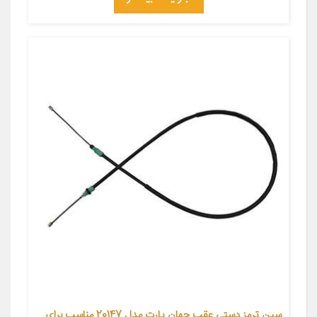
سین ترمز دستی عقب جهان پارت مدل 20147 مناسب برای