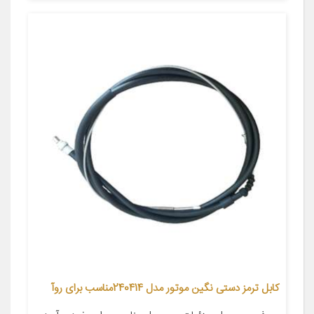
کابل ترمز دستی نگین موتور مدل 240414مناسب برای روآ