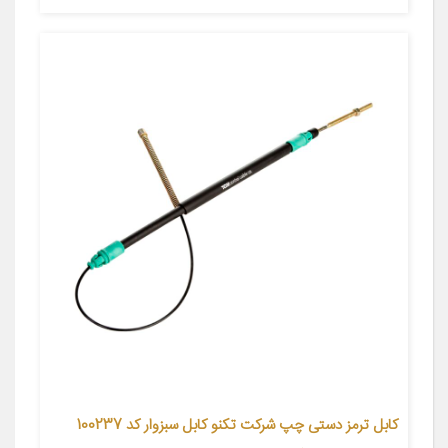
کابل ترمز دستی چپ شرکت تکنو کابل سبزوار کد 100237