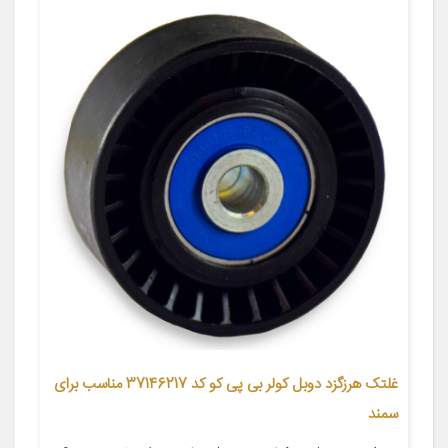
غلتک هرزگزد دوبل کولر بی پی کو کد 37146217 مناسب برای
سمند