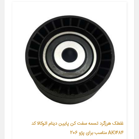
غلطک هرزگرد تسمه سفت کن پایین دینام اتوکالا کد
AK1484 مناسب برای پژو 206