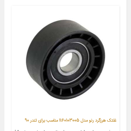
غلتک هرزگرد رنو مدل 1160103005 مناسب برای تندر 90