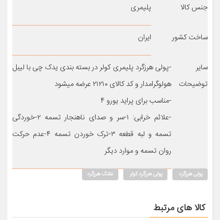
جنس کالا
پلیمری
ساخت کشور
ایران
سایر
-پولی هرزگرد پلیمری کولر در بسته بندی یدک چی با لیبل
توضیحات
هولوگرامدار و کد کالای ۲۱۲۱۰ عرضه میشود
-مناسب برای پراید یورو ۴
-علائم خرابی: ۱-سر و صدای ناهنجار تسمه ۲-خوردگی
تسمه و لبه قطعه ۳-ترک خوردن تسمه ۴-عدم حرکت
روان تسمه و موارد دیگر
پولی هرزگرد
پولی هرزگرد کولر
غلتک هرزگرد
کالا های مرتبط