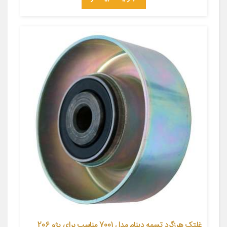
غلتک هرزگرد تسمه دینام مدل 7001 مناسب برای پژو 206