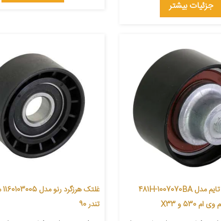
جزئیات بیشتر
هرزگرد تسمه تایم مدل 481H-1007070BA
غلتک
م 530 و X33
تندر 90