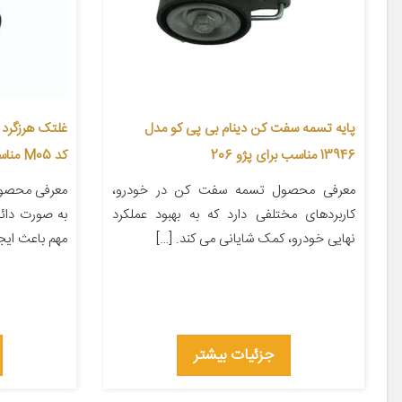
پایه تسمه سفت کن دینام بی پی کو مدل
غلتک هرزگرد 
13946 مناسب برای پژو 206
کد M05 مناسب برای پژو 206 بسته 10 عددی
معرفی محصول تسمه سفت کن در خودرو،
معرفی محصول
کاربردهای مختلفی دارد که به بهبود عملکرد
به صورت دائم
نهایی خودرو، کمک شایانی می کند. […]
مهم باعث ایجا
جزئیات بیشتر