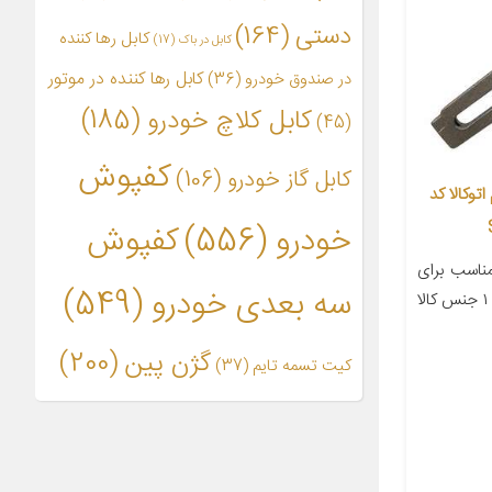
دستی
(164)
کابل رها کننده
کابل در باک
(17)
کابل رها کننده در موتور
در صندوق خودرو
(36)
کابل کلاچ خودرو
(185)
(45)
کفپوش
کابل گاز خودرو
(106)
وکالا کد
خودرو
(556)
کفپوش
اسب برای
سه بعدی خودرو
(549)
خودرو پژو ۴۰۵ تعداد در بسته‌بندی ۱ جنس کالا
گژن پین
(200)
کیت تسمه تایم
(37)