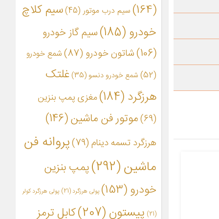
(164)
سیم کلاچ
سیم درب موتور
(45)
خودرو
(185)
سیم گاز خودرو
(106)
شاتون خودرو
(87)
شمع خودرو
غلتک
(52)
شمع خودرو دنسو
(35)
هرزگرد
(184)
مغزی پمپ بنزین
موتور فن ماشین
(146)
(69)
پروانه فن
هرزگرد تسمه دینام
(79)
ماشین
(292)
پمپ بنزین
خودرو
(153)
پولی هرزگرد
(21)
پولی هرزگرد کولر
پیستون
(207)
کابل ترمز
(21)