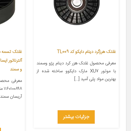
غلتک هرزگرد دینام دایکو کد TL009
غلتک تسمه س
معرفی محصول غلتک هزر کرد دینام پژو وسمند
و سمند
با موتور XU7 مارک دایکوو ساخته شده از
بهترین مواد پلی آمید […]
معرفی محصو
۸۹۸
آریسان سمند دنا
جزئیات بیشتر