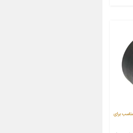
 هرزگرد رنو مدل 1160103005 مناسب برای