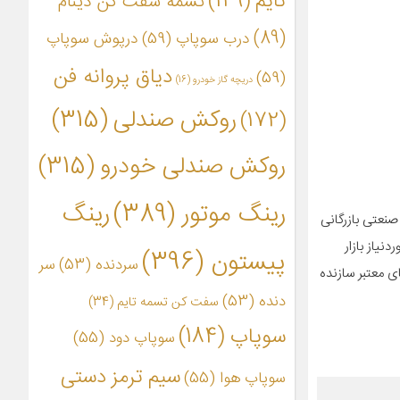
تایم
(149)
تسمه سفت کن دینام
(89)
درب سوپاپ
(59)
درپوش سوپاپ
دیاق پروانه فن
(59)
دریچه گاز خودرو
(16)
روکش صندلی
(315)
(172)
روکش صندلی خودرو
(315)
رینگ موتور
(389)
رینگ
صنعتی بازرگانی
نیاز بازار
پیستون
(396)
سردنده
(53)
سر
ی معتبر سازنده
دنده
(53)
سفت کن تسمه تایم
(34)
سوپاپ
(184)
سوپاپ دود
(55)
سیم ترمز دستی
سوپاپ هوا
(55)