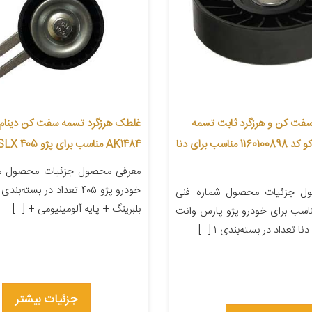
فت کن و هرزگرد ثابت تسمه
غلطک هرزگرد تسمه سفت کن دینام ات
آلترناتور ایساکو کد 1160100898 مناسب برای دنا
AK1484 مناسب برای پژو SLX 405
معرفی محصول جزئیات محصول من
ل جزئیات محصول شماره فنی
بلبرینگ + پایه آلومینیومی + […]
۱۱۶۰۱۰۰ مناسب برای خودرو پژو پارس وانت
 تعداد در بسته‌بندی ۱ […]
جزئیات بیشتر