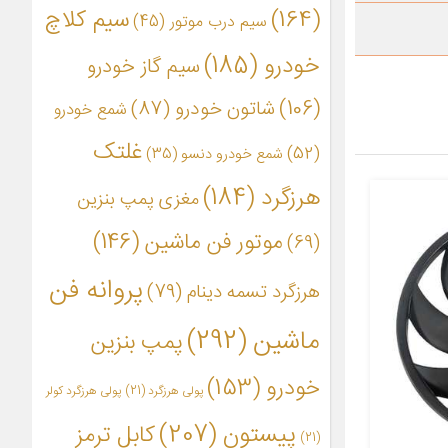
(164)
سیم کلاچ
سیم درب موتور
(45)
خودرو
(185)
سیم گاز خودرو
(106)
شاتون خودرو
(87)
شمع خودرو
غلتک
(52)
شمع خودرو دنسو
(35)
هرزگرد
(184)
مغزی پمپ بنزین
موتور فن ماشین
(146)
(69)
پروانه فن
هرزگرد تسمه دینام
(79)
ماشین
(292)
پمپ بنزین
خودرو
(153)
پولی هرزگرد
(21)
پولی هرزگرد کولر
پیستون
(207)
کابل ترمز
(21)