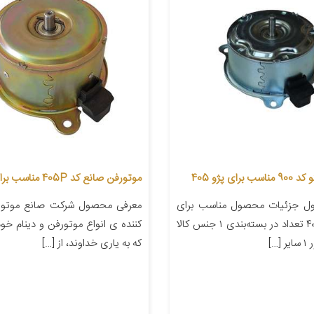
رای پژو 405
موتورفن صانع کد 405P مناسب برای پژو 405
ل جزئیات محصول مناسب برای
معرفی محصول شرکت صانع موتور ف
خودرو پژو ۴۰۵ تعداد در بسته‌بندی ۱ جنس کالا
کننده ی انواع موتورفن و دینام خو
…]
که به ياری خداوند، از […]