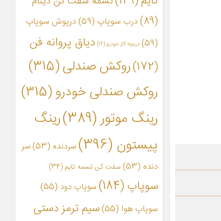
تایم
(149)
تسمه سفت کن دینام
(89)
درب سوپاپ
(59)
درپوش سوپاپ
دیاق پروانه فن
(59)
دریچه گاز خودرو
(16)
روکش صندلی
(315)
(172)
روکش صندلی خودرو
(315)
رینگ موتور
(389)
رینگ
پیستون
(396)
سردنده
(53)
سر
دنده
(53)
سفت کن تسمه تایم
(34)
سوپاپ
(184)
سوپاپ دود
(55)
سیم ترمز دستی
سوپاپ هوا
(55)