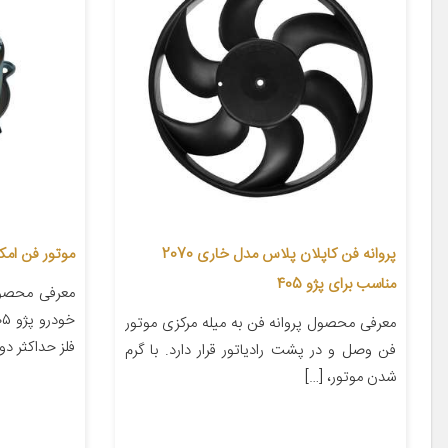
پروانه فن کاپلان پلاس مدل خاری 2070
موتور فن امکو کد 900 مناسب ب
مناسب برای پژو 405
معرفی محصو
معرفی محصول پروانه فن به میله مرکزی موتور
فلز حداکثر دور ۱ سایر [
فن وصل و در پشت رادیاتور قرار دارد. با گرم
شدن موتور، […]