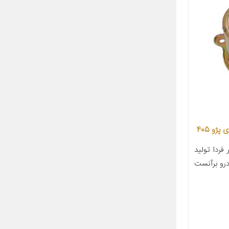
ردا تولید
درو برآنست