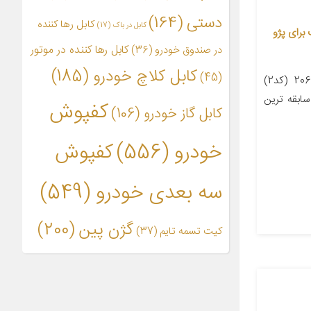
دستی
(164)
کابل رها کننده
کابل در باک
(17)
 کد 7011 مناسب برای پژو
کابل رها کننده در موتور
در صندوق خودرو
(36)
کابل کلاچ خودرو
(185)
(45)
معرفی محصول پروانه فن پژو 206 (کد2)
سابقه ترین
کفپوش
کابل گاز خودرو
(106)
خودرو
(556)
کفپوش
سه بعدی خودرو
(549)
گژن پین
(200)
کیت تسمه تایم
(37)