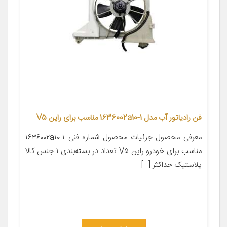
فن رادیاتور آب مدل 1636002a10-1 مناسب برای راین V5
معرفی محصول جزئیات محصول شماره فنی ۱۶۳۶۰۰۲a۱۰-۱
مناسب برای خودرو راین V۵ تعداد در بسته‌بندی ۱ جنس کالا
پلاستیک حداکثر […]