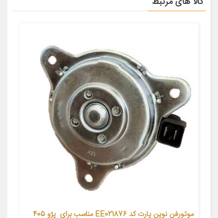
کالا های مرتبط
موتورفن نوین پارت کد EE021876 مناسب برای پژو 405