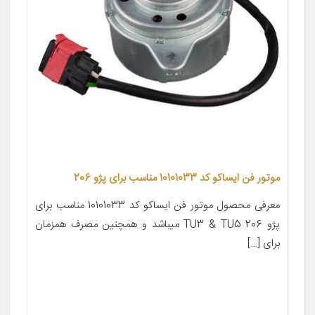
موتور فن ایساکو کد 10101033 مناسب برای پژو 206
معرفی محصول موتور فن ایساکو کد 10101033 مناسب برای
پژو 206 TU3 & TU5 میباشد و همچنین مصرف همزمان
برای […]