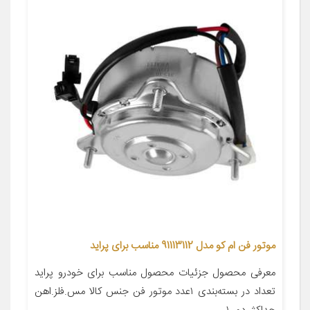
موتور فن ام کو مدل 91113112 مناسب برای پراید
معرفی محصول جزئیات محصول مناسب برای خودرو پراید
تعداد در بسته‌بندی ۱عدد موتور فن جنس کالا مس.فلز.اهن