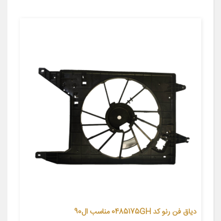
دیاق فن رنو کد 0485175GH مناسب ال90