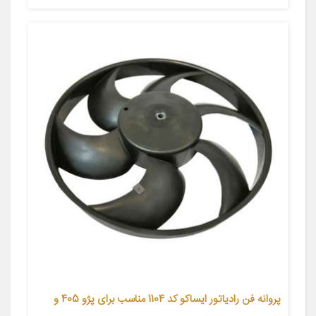
پروانه فن رادياتور ایساکو کد 1104 مناسب برای پژو 405 و