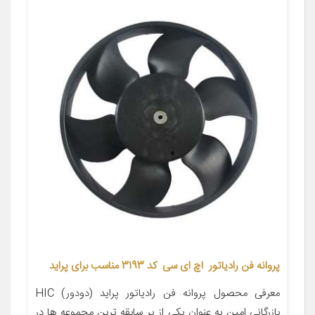
پروانه فن رادیاتور اچ ای سی کد 3193 مناسب برای پراید
معرفی محصول پروانه فن رادیاتور پراید (دودور) HIC
بازرگانی امین به عنوان یکی از پر سابقه ترین مجموعه ها در