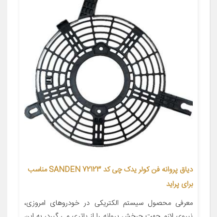
دیاق پروانه فن کولر یدک چی کد SANDEN 72123 مناسب
برای پراید
معرفی محصول سیستم الکتریکی در خودروهای امروزی،
نیروی لازم جهت چرخش پروانه را از باتری می گیرد، به این