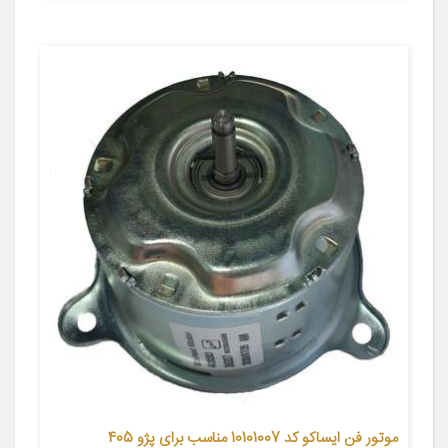
موتور فن ایساکو کد 10101007 مناسب برای پژو 405