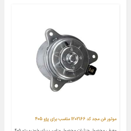
موتور فن مجد کد 1202166 مناسب برای پژو 405
معرفی محصول جزئیات محصول مناسب برای خودرو پژو ۴۰۵