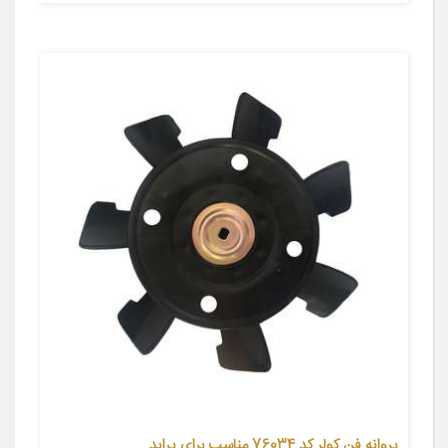
پروانه فن کولر کد 76034 مناسب برای پراید