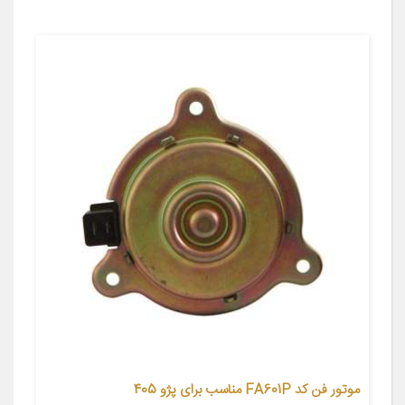
موتور فن کد FA601P مناسب برای پژو 405