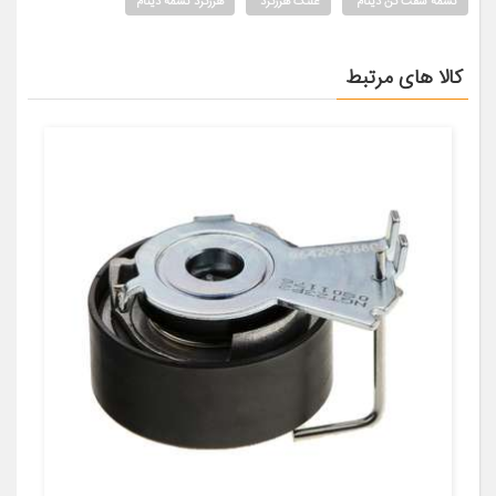
تسمه سفت کن دینام
غلتک هرزگرد
هرزگرد تسمه دینام
کالا های مرتبط