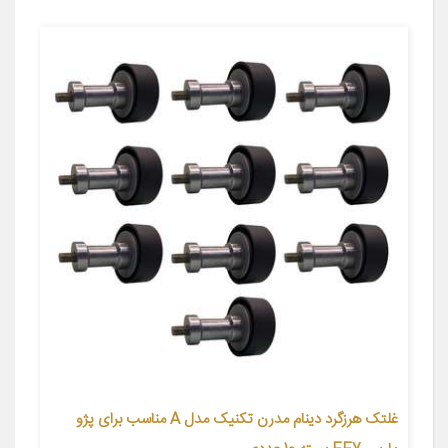
غلتک هرزگرد دینام مدرن تکنیک مدل A مناسب برای پژو