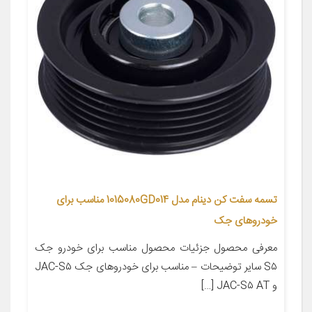
تسمه سفت کن دینام مدل 1015080GD014 مناسب برای
خودروهای جک
معرفی محصول جزئیات محصول مناسب برای خودرو جک
S۵ سایر توضیحات – مناسب برای خودروهای جک JAC-S۵
و JAC-S۵ AT […]