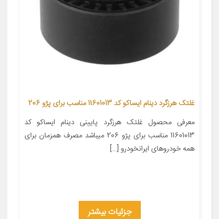
غلتک هرزگرد دینام ایساکو کد 11601013 مناسب برای پژو 206
معرفی محصول غلتک هرزگرد پایینی دینام ایساکو کد
11601013 مناسب برای پژو 206 میباشد مصرف همزمان برای
همه خودروهای ایرانخودرو […]
جزئیات بیشتر