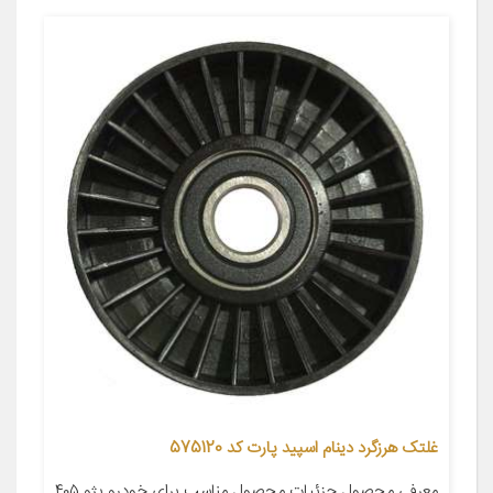
غلتک هرزگرد دینام اسپید پارت کد 575120
معرفی محصول جزئیات محصول مناسب برای خودرو پژو ۴۰۵