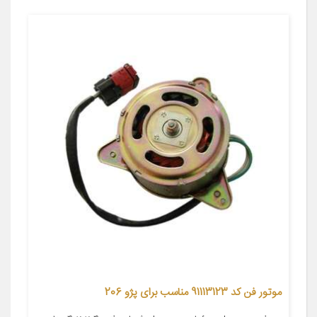
موتور فن کد 91113123 مناسب برای پژو 206