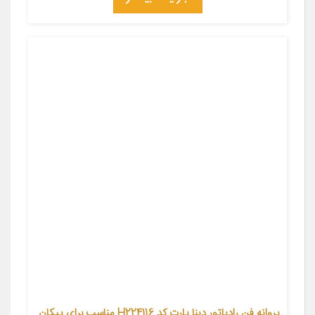
پروانه فن رادیاتور دینا پارت کد H224116 مناسب برای پیکان