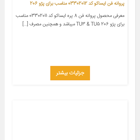
پروانه فن ایساکو کد 03302012 مناسب برای پژو 206
معرفی محصول پروانه فن 8 پره ایساکو کد 03302011 مناسب
برای پژو 206 TU3 & TU5 میباشد و همچنین مصرف […]
جزئیات بیشتر