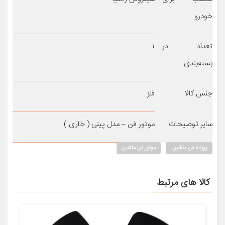
خودرو
تعداد در
۱
بسته‌بندی
جنس کالا
فلز
سایر توضیحات
موتور فن – مدل پینی ( خاری )
پروانه فن ماشین
موتور فن ماشین
کالا های مرتبط