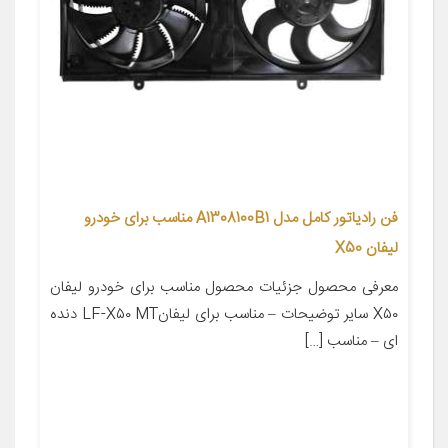
فن رادیاتور کامل مدل A1308100B1 مناسب برای خودرو
لیفان X50
معرفی محصول جزئیات محصول مناسب برای خودرو لیفان
X۵۰ سایر توضیحات – مناسب برای لیفانLF-X۵۰ MT دنده
ای – مناسب […]