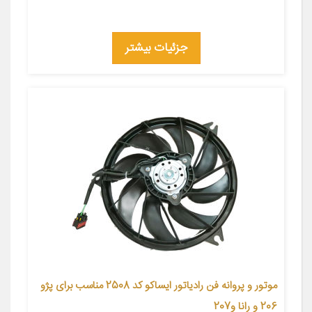
جزئیات بیشتر
موتور و پروانه فن رادیاتور ایساکو کد 2508 مناسب برای پژو
206 و رانا و207