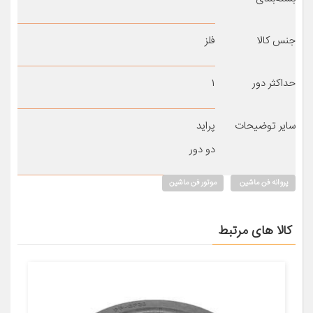
جنس کالا
فلز
حداکثر دور
۱
سایر توضیحات
پراید
دو دور
پروانه فن ماشین
موتور فن ماشین
کالا های مرتبط