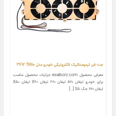
جت فن ترموستاتیک الکترونیکی خودرو مدل 3F12 TR110
معرفی محصول esalborz.com جزئیات محصول مناسب
برای خودرو لیفان ۵۲۰ لیفان ۶۲۰ لیفان X۶۰ لیفان X۵۰
لیفان ۸۲۰ جک S۵ […]