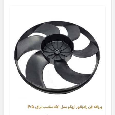
پروانه فن رادیاتور آریکو مدل 1151 مناسب برای 405