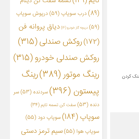
تایم
(149)
تسمه سفت کن دینام
(89)
درب سوپاپ
(59)
درپوش سوپاپ
دیاق پروانه فن
(59)
دریچه گاز خودرو
(16)
روکش صندلی
(315)
(172)
روکش صندلی خودرو
(315)
رینگ موتور
(389)
رینگ
خنک کردن
پیستون
(396)
سردنده
(53)
سر
دنده
(53)
سفت کن تسمه تایم
(34)
سوپاپ
(184)
سوپاپ دود
(55)
سیم ترمز دستی
سوپاپ هوا
(55)