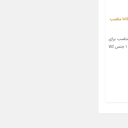
مقاومت فن بخاری سامفر کد 1016833 مناسب
اسب برای
خودرو پژو ۴۰۵ تعداد در بسته‌بندی ۱ جنس کالا