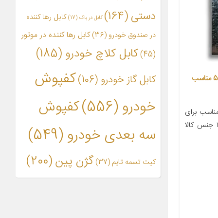
دستی
(164)
کابل رها کننده
کابل در باک
(17)
کابل رها کننده در موتور
در صندوق خودرو
(36)
کابل کلاچ خودرو
(185)
(45)
کفپوش
کابل گاز خودرو
(106)
مقاومت فن بی پی کو کد 50060050 مناسب
خودرو
(556)
کفپوش
اسب برای
خودرو پراید تعداد در بسته‌بندی ۱ جنس کالا
سه بعدی خودرو
(549)
گژن پین
(200)
کیت تسمه تایم
(37)