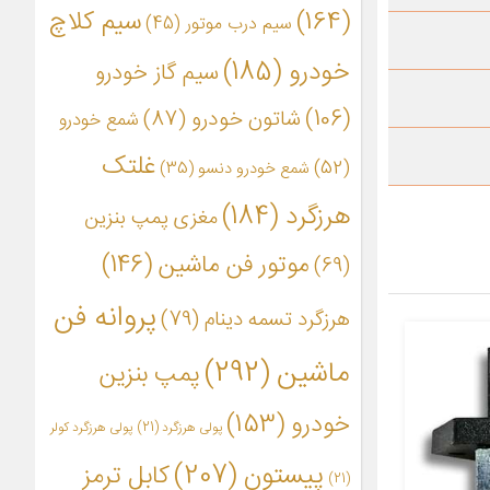
(164)
سیم کلاچ
سیم درب موتور
(45)
خودرو
(185)
سیم گاز خودرو
(106)
شاتون خودرو
(87)
شمع خودرو
غلتک
(52)
شمع خودرو دنسو
(35)
هرزگرد
(184)
مغزی پمپ بنزین
موتور فن ماشین
(146)
(69)
پروانه فن
هرزگرد تسمه دینام
(79)
ماشین
(292)
پمپ بنزین
خودرو
(153)
پولی هرزگرد
(21)
پولی هرزگرد کولر
پیستون
(207)
کابل ترمز
(21)