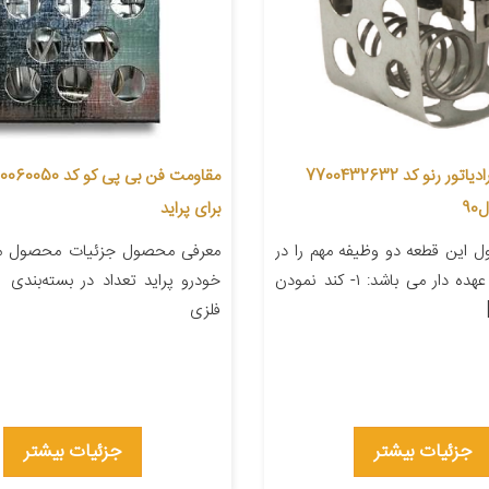
مقاومت فن رادیاتور رنو کد 7700432632
9
برای پراید
 این قطعه دو وظیفه مهم را در
معرفی محصول جزئیات محصول من
مجموعه فن عهده دار می باشد: ١- کند نمودن
فلزی
جزئیات بیشتر
جزئیات بیشتر