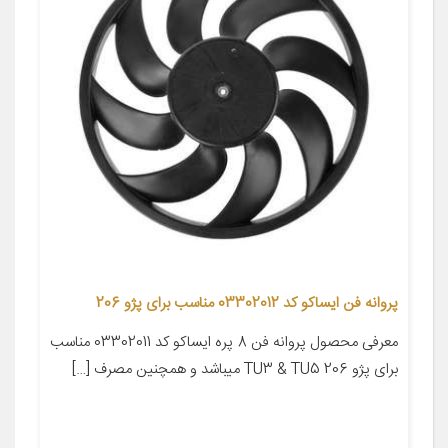
پروانه فن ایساکو کد 03302012 مناسب برای پژو 206
معرفی محصول پروانه فن 8 پره ایساکو کد 03302011 مناسب
برای پژو 206 TU3 & TU5 میباشد و همچنین مصرف […]