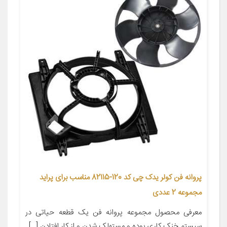
پروانه فن کولر یدک چی کد 120-82115 مناسب برای پراید
مجموعه 2 عددی
معرفی محصول مجموعه پروانه فن یک قطعه حیاتی در
سیستم خنک کاری بوده و مستهلک شدن و از کار افتادن […]