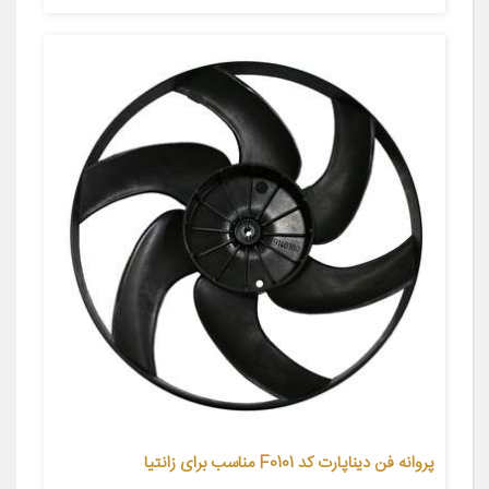
پروانه فن دیناپارت کد F0101 مناسب برای زانتیا