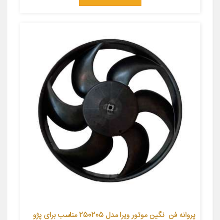
پروانه فن نگین موتور ویرا مدل 250205 مناسب برای پژو