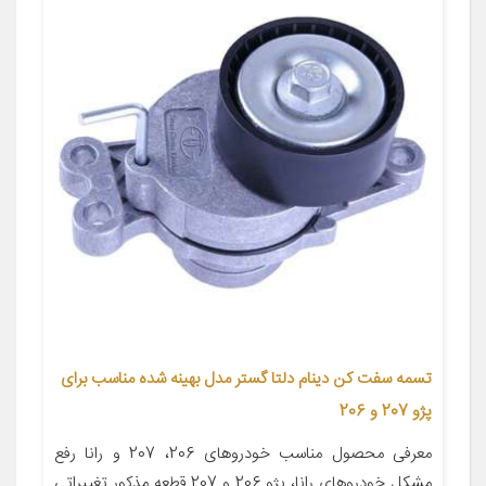
تسمه سفت کن دینام دلتا گستر مدل بهینه شده مناسب برای
پژو 207 و 206
معرفی محصول مناسب خودروهای 206، 207 و رانا رفع
مشکل خودروهای رانا، پژو 206 و 207.قطعه مذکور تغییراتی