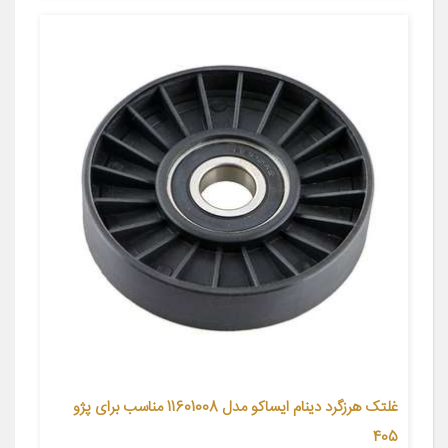
غلتک هرزگرد دینام ایساکو مدل 11601008 مناسب برای پژو
405