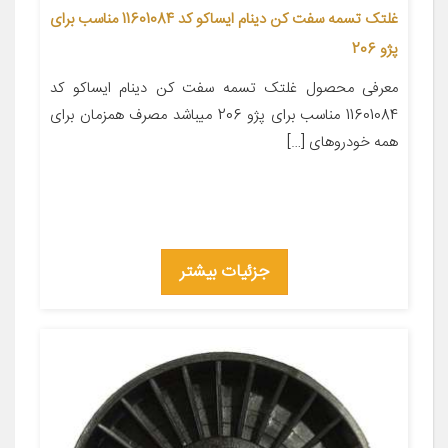
غلتک تسمه سفت کن دینام ایساکو کد 11601084 مناسب برای
پژو 206
معرفی محصول غلتک تسمه سفت کن دینام ایساکو کد
11601084 مناسب برای پژو 206 میباشد مصرف همزمان برای
همه خودروهای […]
جزئیات بیشتر