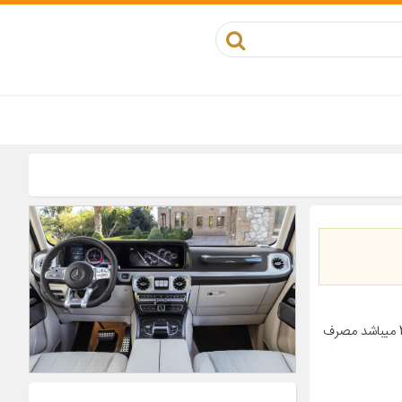
معرفی محصول غلتک هرزگرد پایینی دینام ایساکو کد 11601013 مناسب برای پژو 206 میباشد مصرف