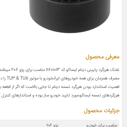
معرفی محصول
غلتک هرزگرد پایینی دینام ایساکو کد 11601013 مناسب برای پژو 206 میباشد
مصرف همزمان برای همه خودروهای ایرانخودرو با موتور TU3 & TU5 را دارد
اهمیت استاندارد بودن هرزگرد تسمه دینام تا جایی بالاست که اگر از قط
هرزگردهای تسمه ایساکو،مورد تایید خودرو ساز بوده و استاندارهای کنترل کیفیت (QC) ایرانخودرو را د
جزئیات محصول
مناسب برای خودرو
پژو ۲۰۶