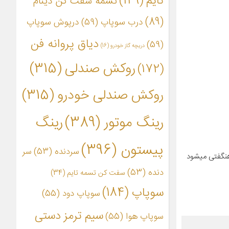
تایم
(149)
تسمه سفت کن دینام
(89)
درب سوپاپ
(59)
درپوش سوپاپ
دیاق پروانه فن
(59)
دریچه گاز خودرو
(16)
روکش صندلی
(315)
(172)
روکش صندلی خودرو
(315)
رینگ موتور
(389)
رینگ
پیستون
(396)
سردنده
(53)
سر
هنگفتی میشود
دنده
(53)
سفت کن تسمه تایم
(34)
سوپاپ
(184)
سوپاپ دود
(55)
سیم ترمز دستی
سوپاپ هوا
(55)