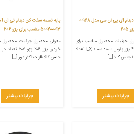
هرزگرد تسمه دینام آی پی ان سی مدل 00168
پایه تسمه سفت کن دینام تی ان آ 
405
500200013 مناسب برای پژو 206
ل جزئیات محصول مناسب برای
معرفی محصول جزئیات محصول من
خودرو پژو ۴۰۵ پژو پارس سمند سمند LX تعداد
جنس کالا فلز حداکثر دور […]
جزئیات بیشتر
جزئیات بیشتر