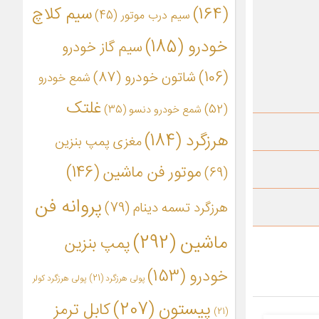
(164)
سیم کلاچ
سیم درب موتور
(45)
خودرو
(185)
سیم گاز خودرو
(106)
شاتون خودرو
(87)
شمع خودرو
غلتک
(52)
شمع خودرو دنسو
(35)
هرزگرد
(184)
مغزی پمپ بنزین
موتور فن ماشین
(146)
(69)
پروانه فن
هرزگرد تسمه دینام
(79)
ماشین
(292)
پمپ بنزین
خودرو
(153)
پولی هرزگرد
(21)
پولی هرزگرد کولر
پیستون
(207)
کابل ترمز
(21)