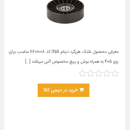
معرفی محصول غلتک هرزگرد دینام INA کد 11601008 مناسب برای
پژو 405 به همراه بوش و پیچ مخصوص آلنی میباشد […]
خرید در دیجی کالا