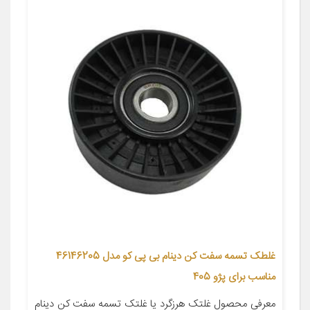
غلطک تسمه سفت کن دینام بی پی کو مدل 46146205
مناسب برای پژو 405
معرفی محصول غلتک هرزگرد یا غلتک تسمه سفت کن دینام