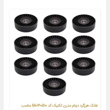
غلتک هرزگرد دینام مدرن تکنیک کد M0140510 مناسب