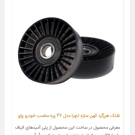
غلتک هرزگرد کهن سازه تچرا مدل 27 پره مناسب خودرو پژو
معرفی محصول در ساخت این محصول از پلی آمیدهای الیاف