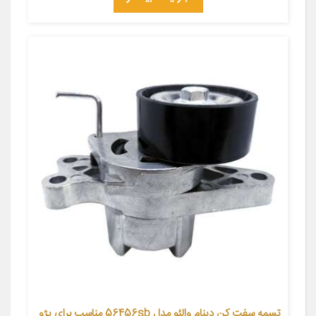
تسمه سفت کن دینام والئو مدل 56456sb مناسب برای پژو