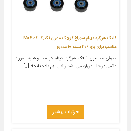
غلتک هرزگرد دینام سوراخ کوچک مدرن تکنیک کد M06
مناسب برای پژو 206 بسته 10 عددی
معرفی محصول غلتک هرزگرد دینام در مجموعه به صورت
دائمی در حال دوران می باشد و این مهم باعث ایجاد […]
جزئیات بیشتر