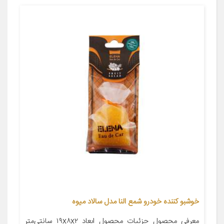
خوشبو کننده خودرو شمع النا مدل سالاد میوه
معرفی محصول جزئیات محصول ابعاد ۱۹x۸x۲ سانتی‌متر