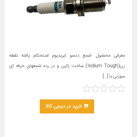
معرفی محصول -شمع دنسو ایریدیوم استحکام یافته نقطه
زن(Iridium Tough) ساخت ژاپن و در رده شمعهای حرفه ای
سوزنی با […]
خرید در دیجی کالا