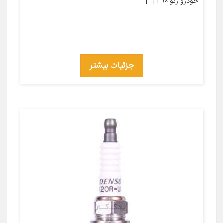
خودرو رنو L۹۰ […]
جزئیات بیشتر