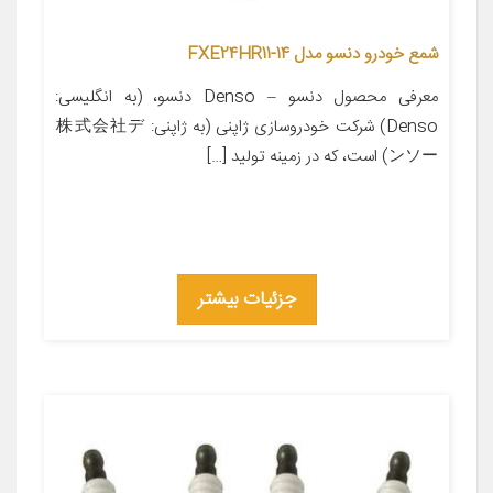
شمع خودرو دنسو مدل FXE24HR11-14
معرفی محصول دنسو – Denso دنسو، (به انگلیسی:
Denso) شرکت خودروسازی ژاپنی (به ژاپنی: 株式会社デ
ンソー) است، که در زمینه تولید […]
جزئیات بیشتر