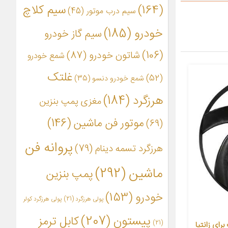
(164)
سیم کلاچ
سیم درب موتور
(45)
خودرو
(185)
سیم گاز خودرو
(106)
شاتون خودرو
(87)
شمع خودرو
غلتک
(52)
شمع خودرو دنسو
(35)
هرزگرد
(184)
مغزی پمپ بنزین
موتور فن ماشین
(146)
(69)
پروانه فن
هرزگرد تسمه دینام
(79)
ماشین
(292)
پمپ بنزین
خودرو
(153)
پولی هرزگرد
(21)
پولی هرزگرد کولر
پیستون
(207)
کابل ترمز
(21)