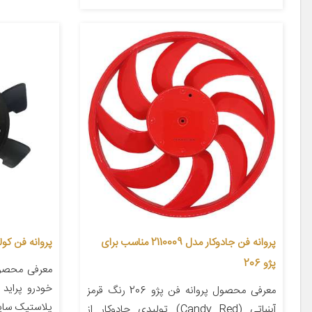
پروانه فن جادوکار مدل 2110009 مناسب برای
پروانه فن کولر کد 76034 مناسب 
پژو 206
معرفی محصو
معرفی محصول پروانه فن پژو 206 رنگ قرمز
پلاستیک سایر
آبنباتی (Candy Red) تولیدی جادوکار از