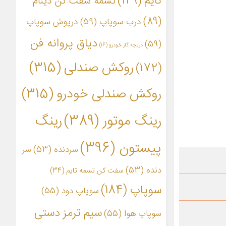
تایم
(149)
تسمه سفت کن دینام
(89)
درب سوپاپ
(59)
درپوش سوپاپ
دیاق پروانه فن
(59)
دریچه گاز خودرو
(16)
روکش صندلی
(315)
(172)
روکش صندلی خودرو
(315)
رینگ موتور
(389)
رینگ
پیستون
(396)
سردنده
(53)
سر
دنده
(53)
سفت کن تسمه تایم
(34)
سوپاپ
(184)
سوپاپ دود
(55)
سیم ترمز دستی
سوپاپ هوا
(55)