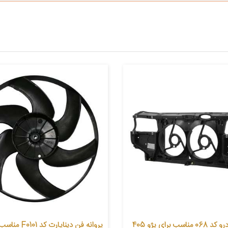
 برای پژو 405
پروانه فن دیناپارت کد F0101 مناسب برای زانتیا