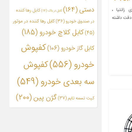
دستی
(164)
زانتیا ،
کابل رها کننده
کابل در باک
(17)
 دقت داشته
کابل رها کننده در موتور
در صندوق خودرو
(36)
کابل کلاچ خودرو
(185)
(45)
کفپوش
کابل گاز خودرو
(106)
خودرو
(556)
کفپوش
سه بعدی خودرو
(549)
گژن پین
(200)
کیت تسمه تایم
(37)