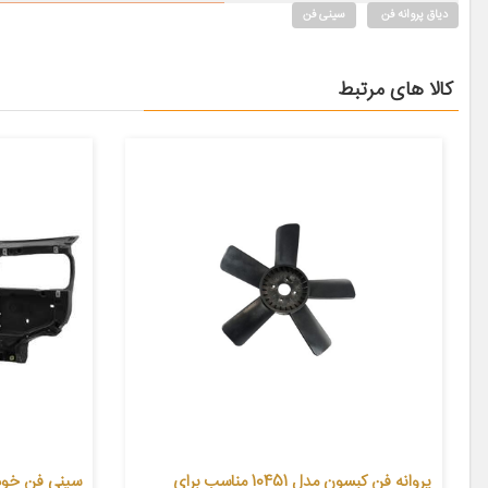
دیاق پروانه فن
سینی فن
کالا های مرتبط
پروانه فن کبسون مدل 10451 مناسب برای
سینی فن خودرو کد 068 مناسب