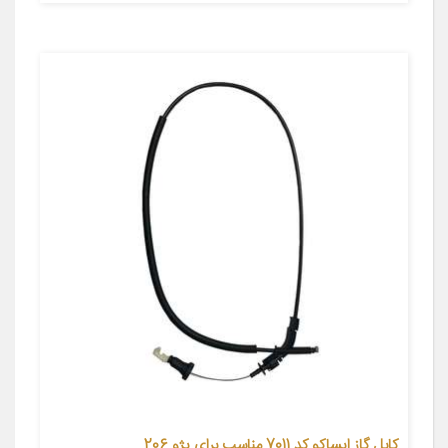
کابل گاز ایساکو کد 7011 مناسب برای پژو 206