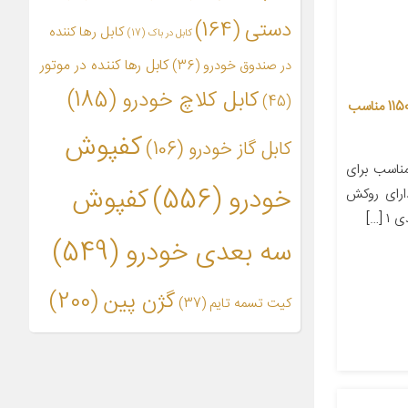
دستی
(164)
کابل رها کننده
کابل در باک
(17)
کابل رها کننده در موتور
در صندوق خودرو
(36)
کابل کلاچ خودرو
(185)
(45)
کابل گاز کابل خودرو سبزوار مدل 115009 مناسب
کفپوش
کابل گاز خودرو
(106)
اسب برای
خودرو
(556)
کفپوش
ابل دارای روکش
سه بعدی خودرو
(549)
گژن پین
(200)
کیت تسمه تایم
(37)