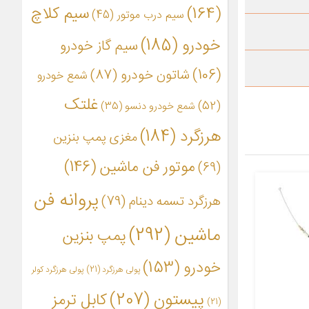
(164)
سیم کلاچ
سیم درب موتور
(45)
خودرو
(185)
سیم گاز خودرو
(106)
شاتون خودرو
(87)
شمع خودرو
غلتک
(52)
شمع خودرو دنسو
(35)
هرزگرد
(184)
مغزی پمپ بنزین
موتور فن ماشین
(146)
(69)
پروانه فن
هرزگرد تسمه دینام
(79)
ماشین
(292)
پمپ بنزین
خودرو
(153)
پولی هرزگرد
(21)
پولی هرزگرد کولر
پیستون
(207)
کابل ترمز
(21)