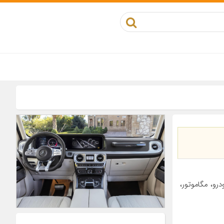
رو، مگاموتور،