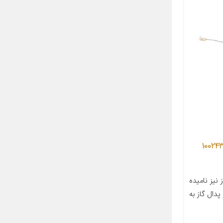
 گاز شرکت تکنو کابل سبزوار کد 100243
نیز نامیده
دال گاز به