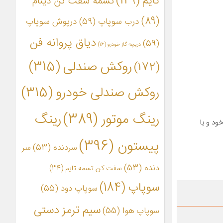
تایم
(149)
تسمه سفت کن دینام
(89)
درب سوپاپ
(59)
درپوش سوپاپ
دیاق پروانه فن
(59)
دریچه گاز خودرو
(16)
روکش صندلی
(315)
(172)
روکش صندلی خودرو
(315)
رینگ موتور
(389)
رینگ
ود و با
پیستون
(396)
سردنده
(53)
سر
دنده
(53)
سفت کن تسمه تایم
(34)
سوپاپ
(184)
سوپاپ دود
(55)
سیم ترمز دستی
سوپاپ هوا
(55)