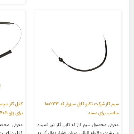
سیم گاز شرکت تکنو کابل سبزوار کد 100233
مناسب برای سمند
برای پژو 405
معرفی محصول سیم گاز که کابل گاز نیز نامیده
معرفی محصو
می شود، وظیفه انتقال میزان فشار پدال گاز به