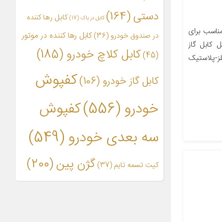
دستی
(164)
کابل رها کننده
کابل در باک
(17)
اسب برای
کابل رها کننده در موتور
در صندوق خودرو
(36)
ای کابل کابل گاز
کابل کلاچ خودرو
(185)
(45)
نس کالا فلز-پلاستیک
کفپوش
کابل گاز خودرو
(106)
خودرو
(556)
کفپوش
سه بعدی خودرو
(549)
گژن پین
(200)
کیت تسمه تایم
(37)