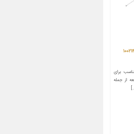
 گاز شرکت تکنو کابل سبزوار کد 100214
ناسب برای
ه از جمله
]