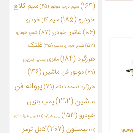
(164)
سیم کلاچ
سیم درب موتور
(45)
خودرو
(185)
سیم گاز خودرو
(106)
شاتون خودرو
(87)
شمع خودرو
غلتک
(52)
شمع خودرو دنسو
(35)
هرزگرد
(184)
مغزی پمپ بنزین
موتور فن ماشین
(146)
(69)
پروانه فن
هرزگرد تسمه دینام
(79)
ماشین
(292)
پمپ بنزین
خودرو
(153)
پولی هرزگرد
(21)
پولی هرزگرد کولر
پیستون
(207)
کابل ترمز
(21)
بل گستران بهمن مدل 14042201