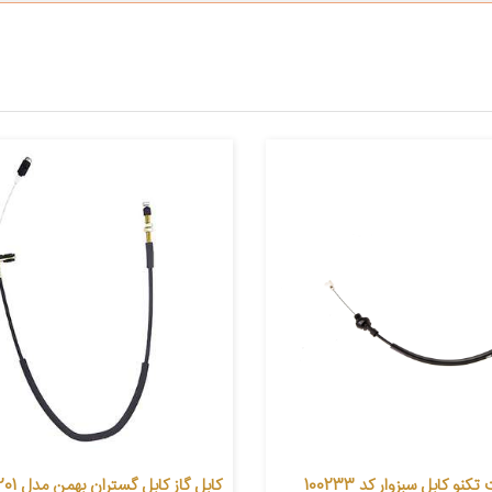
سیم گاز شرکت تکنو کابل سبزوار کد 100233
کابل گاز کا