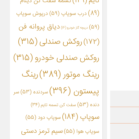
تایم
(149)
تسمه سفت کن دینام
(89)
درب سوپاپ
(59)
درپوش سوپاپ
دیاق پروانه فن
(59)
دریچه گاز خودرو
(16)
روکش صندلی
(315)
(172)
روکش صندلی خودرو
(315)
رینگ موتور
(389)
رینگ
پیستون
(396)
سردنده
(53)
سر
دنده
(53)
سفت کن تسمه تایم
(34)
سوپاپ
(184)
سوپاپ دود
(55)
سیم ترمز دستی
سوپاپ هوا
(55)