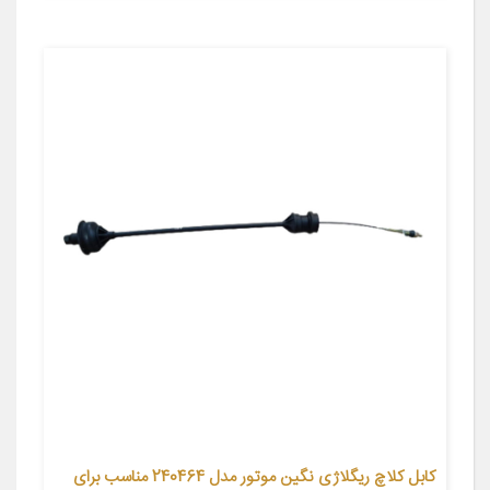
کابل کلاچ ریگلاژی نگین موتور مدل 240464 مناسب برای