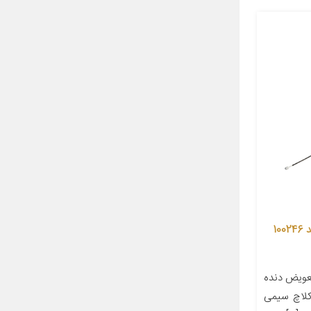
کابل کلاچ شرکت تکنو کابل سبزوار کد 100246
عویض دنده
کلاچ سیمی