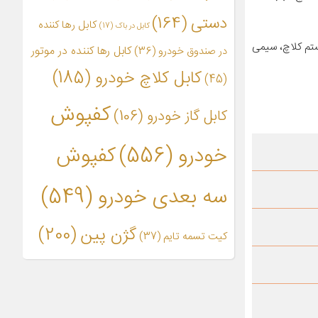
دستی
(164)
کابل رها کننده
کابل در باک
(17)
تم کلاچ، سیمی
کابل رها کننده در موتور
در صندوق خودرو
(36)
کابل کلاچ خودرو
(185)
(45)
کفپوش
کابل گاز خودرو
(106)
خودرو
(556)
کفپوش
سه بعدی خودرو
(549)
گژن پین
(200)
کیت تسمه تایم
(37)