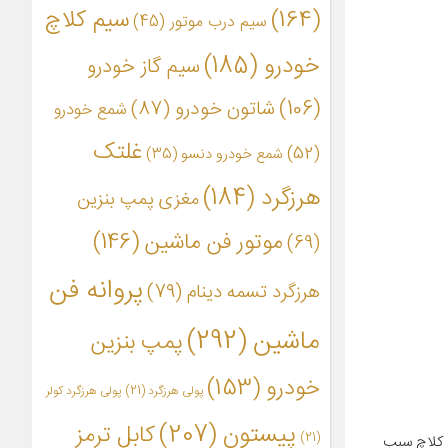
(164)
سیم کلاچ
سیم درب موتور
(45)
خودرو
(185)
سیم گاز خودرو
(106)
شاتون خودرو
(87)
شمع خودرو
غلتک
(52)
شمع خودرو دنسو
(35)
هرزگرد
(184)
مغزی پمپ بنزین
موتور فن ماشین
(146)
(69)
پروانه فن
هرزگرد تسمه دینام
(79)
ماشین
(292)
پمپ بنزین
خودرو
(153)
پولی هرزگرد
(21)
پولی هرزگرد کولر
پیستون
(207)
کابل ترمز
(21)
 کلاچ سبب