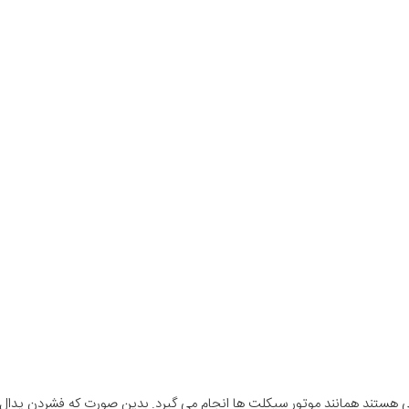
ی هستند همانند موتور سیکلت ها انجام می گیرد. بدین صورت که فشردن پدال