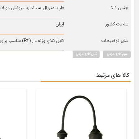
جنس کالا
فلز با متریال استاندارد ، روکش دو لای
ساخت کشور
ایران
سایر توضیحات
کابل کلاچ وزنه دار (R۲) مناسب برای پارس ELX
سیم کلاچ خودرو
کابل کلاچ خودرو
کالا های مرتبط