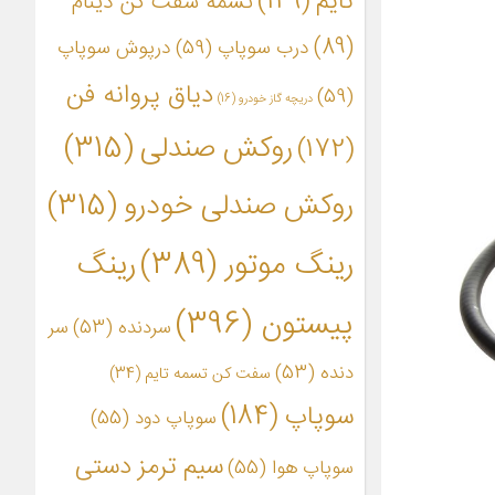
تایم
(149)
تسمه سفت کن دینام
(89)
درب سوپاپ
(59)
درپوش سوپاپ
دیاق پروانه فن
(59)
دریچه گاز خودرو
(16)
روکش صندلی
(315)
(172)
روکش صندلی خودرو
(315)
رینگ موتور
(389)
رینگ
پیستون
(396)
سردنده
(53)
سر
دنده
(53)
سفت کن تسمه تایم
(34)
سوپاپ
(184)
سوپاپ دود
(55)
سیم ترمز دستی
سوپاپ هوا
(55)