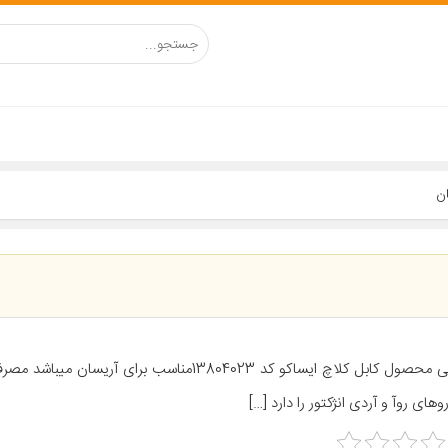
معرفی محصول کابل کلاچ ایساکو کد 13804023مناسب برای آریسا
های روآ و آردی انژکتور را دارد […]