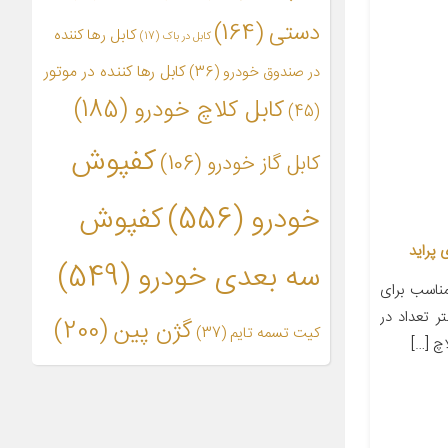
دستی
(164)
کابل رها کننده
کابل در باک
(17)
کابل رها کننده در موتور
در صندوق خودرو
(36)
کابل کلاچ خودرو
(185)
(45)
کفپوش
کابل گاز خودرو
(106)
خودرو
(556)
کفپوش
سه بعدی خودرو
(549)
اسب برای
ول ۶۹ سانتی‌متر تعداد در
گژن پین
(200)
کیت تسمه تایم
(37)