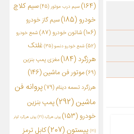
(164)
سیم کلاچ
سیم درب موتور
(45)
خودرو
(185)
سیم گاز خودرو
(106)
شاتون خودرو
(87)
شمع خودرو
غلتک
(52)
شمع خودرو دنسو
(35)
هرزگرد
(184)
مغزی پمپ بنزین
موتور فن ماشین
(146)
(69)
پروانه فن
هرزگرد تسمه دینام
(79)
ماشین
(292)
پمپ بنزین
خودرو
(153)
پولی هرزگرد
(21)
پولی هرزگرد کولر
پیستون
(207)
کابل ترمز
(21)