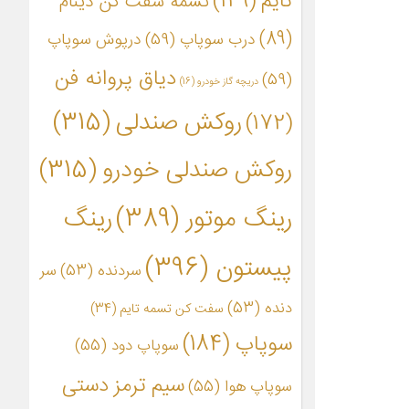
تایم
(149)
تسمه سفت کن دینام
(89)
درب سوپاپ
(59)
درپوش سوپاپ
دیاق پروانه فن
(59)
دریچه گاز خودرو
(16)
روکش صندلی
(315)
(172)
روکش صندلی خودرو
(315)
رینگ موتور
(389)
رینگ
پیستون
(396)
سردنده
(53)
سر
دنده
(53)
سفت کن تسمه تایم
(34)
سوپاپ
(184)
سوپاپ دود
(55)
سیم ترمز دستی
سوپاپ هوا
(55)