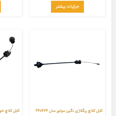
جزئیات بیشتر
کابل کلاچ ریگلاژی نگین موتور مدل 240464
کابل کلاچ خو