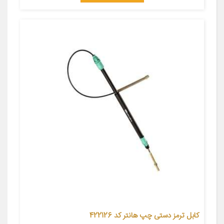
کابل ترمز دستی چپ هانتر کد 422126