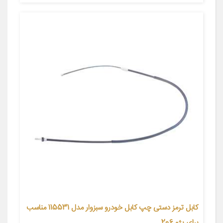
کابل ترمز دستی چپ کابل خودرو سبزوار مدل 115531 مناسب
برای پژو 206