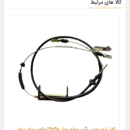
کالا های مرتبط
کابل ترمز دستی نگین موتور مدل 240410 مناسب برای پراید