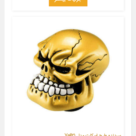
سردنده طرح اسکلت مدل Yell21