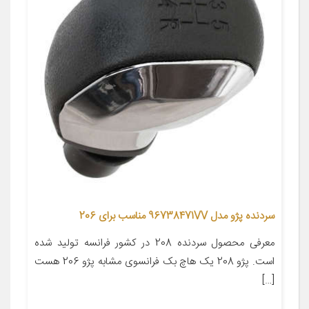
سردنده پژو مدل 96738471VV مناسب برای 206
معرفی محصول سردنده 208 در کشور فرانسه تولید شده
است. پژو 208 یک هاچ بک فرانسوی مشابه پژو 206 هست
[…]